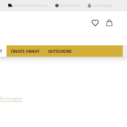
Kostenfreier Versand
Deutschland
Kundenlogin
ieferland
T
CREATE UNIKAT
GUTSCHEINE
Konto erstellen
Passwort vergessen?
Pflichtangabe