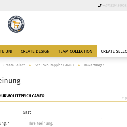
+4971839489908
L
TE UNI
CREATE DESIGN
TEAM COLLECTION
CREATE SELEC
»
»
»
Create Select
Schurwollteppich CAMEO
Bewertungen
einung
CHURWOLLTEPPICH CAMEO
* 
Gast
ung: