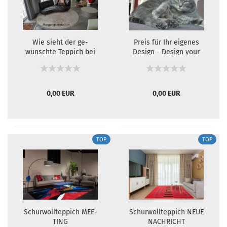
Wie sieht der ge­
Preis für Ihr ei­ge­nes
wünsch­te Tep­pich bei
De­sign - De­sign your
mir Zu­hau­se aus?
own Car­pet
0,00 EUR
0,00 EUR
TOP
TOP
Schur­woll­tep­pich MEE­
Schur­woll­tep­pich NEUE
TING
NACH­RICHT