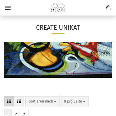
CREATE UNIKAT
Sortieren nach
8 pro Seite
1
2
»