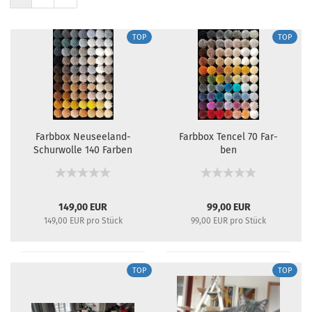
TOP
TOP
Farb­box Neuseeland-​​
Farb­box Ten­cel 70 Far­
Schur­wol­le 140 Far­ben
ben
149,00 EUR
99,00 EUR
149,00 EUR pro Stück
99,00 EUR pro Stück
TOP
TOP